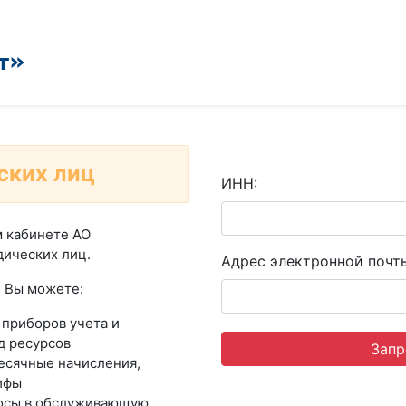
ских лиц
ИНН:
м кабинете АО
дических лиц.
Адрес электронной почт
, Вы можете:
 приборов учета и
д ресурсов
Запр
есячные начисления,
ифы
росы в обслуживающую